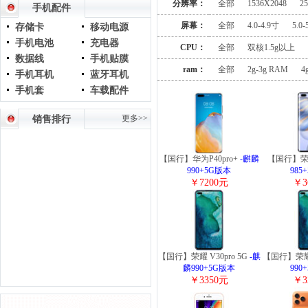
分辨率：
全部
1536X2048
2
手机配件
屏幕：
全部
4.0-4.9寸
5.0-
存储卡
移动电源
手机电池
充电器
CPU：
全部
双核1.5g以上
数据线
手机贴膜
ram：
全部
2g-3g RAM
4
手机耳机
蓝牙耳机
手机套
车载配件
更多>>
销售排行
【国行】华为P40pro+
-麒麟
【国行】荣耀
990+5G版本
985
￥7200元
￥3
【国行】荣耀 V30pro 5G
-麒
【国行】荣耀 
麟990+5G版本
990
￥3350元
￥3