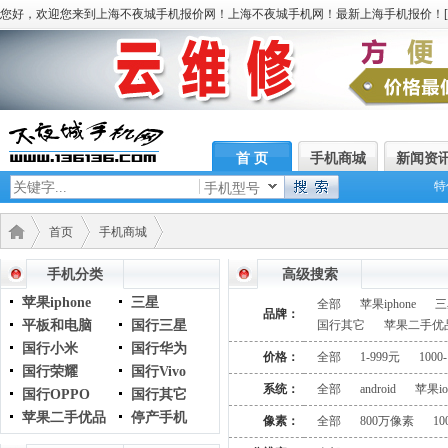
您好，欢迎您来到上海不夜城手机报价网！上海不夜城手机网！最新上海手机报价！[
首 页
手机商城
新闻资
特
手机型号
首页
手机商城
手机分类
高级搜索
苹果iphone
三星
全部
苹果iphone
三
品牌：
平板和电脑
国行三星
国行其它
苹果二手优
国行小米
国行华为
价格：
全部
1-999元
1000
国行荣耀
国行Vivo
系统：
全部
android
苹果io
国行OPPO
国行其它
苹果二手优品
停产手机
像素：
全部
800万像素
1