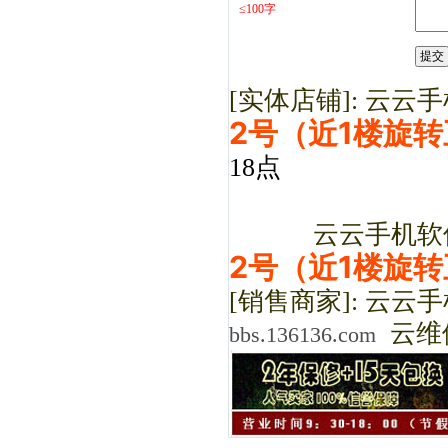
≤100字
[实体店铺]: 云
2号（近1楼旋
18点
云云手机软件服
2号（近1楼旋
[销售商家]: 云云
云维
bbs.136136.com