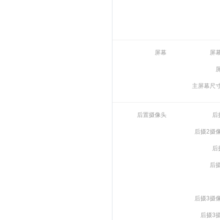
屏幕
屏
主屏幕尺
后置摄像头
后
后摄2摄
后
后
后摄3摄
后摄3