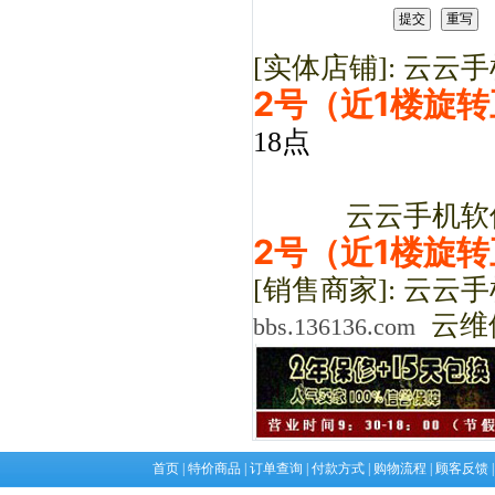
[实体店铺]: 云
2号（近1楼旋
18点
云云手机软件服
2号（近1楼旋
[销售商家]: 云云
云维
bbs.136136.com
首页
|
特价商品
|
订单查询
|
付款方式
|
购物流程
|
顾客反馈